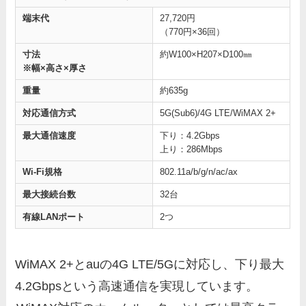
端末代
27,720円
（770円×36回）
寸法
約W100×H207×D100㎜
※幅×高さ×厚さ
重量
約635g
対応通信方式
5G(Sub6)/4G LTE/WiMAX 2+
最大通信速度
下り：4.2Gbps
上り：286Mbps
Wi-Fi規格
802.11a/b/g/n/ac/ax
最大接続台数
32台
有線LANポート
2つ
WiMAX 2+とauの4G LTE/5Gに対応し、下り最大
4.2Gbpsという高速通信を実現しています。