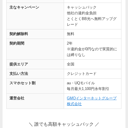
主なキャンペーン
キャッシュバック
他社の違約金負担
とくとくBB光へ無料アップグ
レード
契約解除料
無料
契約期間
2年
※違約金が0円なので実質的に
は縛りなし
提供エリア
全国
支払い方法
クレジットカード
スマホセット割
au・UQモバイル
毎月最大1,100円永年割引
運営会社
GMOインターネットグループ
株式会社
＼ 誰でも高額キャッシュバック ／