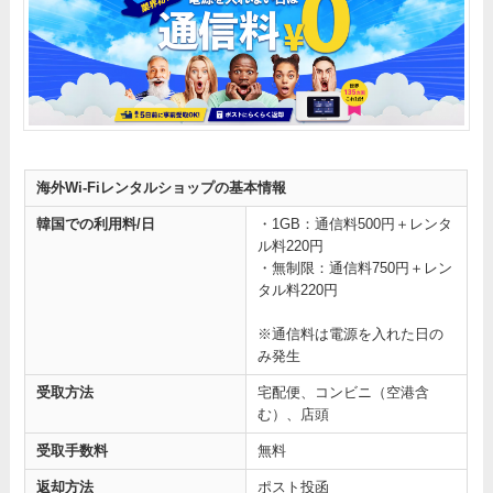
海外Wi-Fiレンタルショップの基本情報
韓国での利用料/日
・1GB：通信料500円＋レンタ
ル料220円
・無制限：通信料750円＋レン
タル料220円
※通信料は電源を入れた日の
み発生
受取方法
宅配便、コンビニ（空港含
む）、店頭
受取手数料
無料
返却方法
ポスト投函