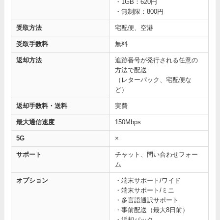
・1GB：620円
・無制限：800円
受取方法
宅配便、空港
受取手数料
無料
返却方法
追跡番号が発行される任意の
方法で配送
（レターパック、宅配便な
ど）
返却手数料・送料
実費
最大通信速度
150Mbps
5G
×
サポート
チャット、問い合わせフォー
ム
オプション
・端末サポート/ワイド
・端末サポート/ミニ
・多言語通訳サポート
・事前配送（最大8日前）
・返却パック