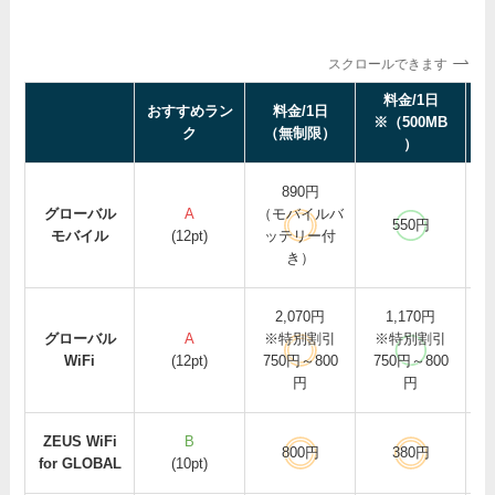
スクロールできます
料金/1日
おすすめラン
料金/1日
※（500MB
ク
（無制限）
）
890円
グローバル
A
（モバイルバ
550円
モバイル
(12pt)
ッテリー付
き）
2,070円
1,170円
グローバル
A
※特別割引
※特別割引
WiFi
(12pt)
750円～800
750円～800
円
円
ZEUS WiFi
B
800円
380円
for GLOBAL
(10pt)