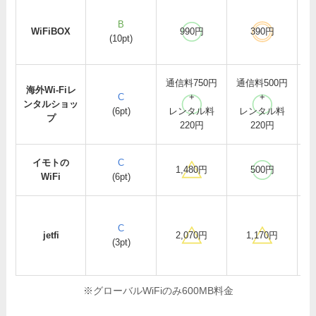
B
WiFiBOX
990円
390円
(10pt)
駅
通信料750円
通信料500円
コ
海外Wi-Fiレ
C
+
+
ンタルショッ
(6pt)
レンタル料
レンタル料
プ
220円
220円
店
イモトの
C
1,480円
500円
WiFi
(6pt)
C
jetfi
2,070円
1,170円
(3pt)
※グローバルWiFiのみ600MB料金