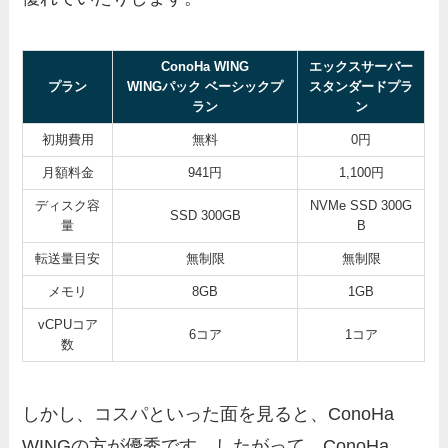
ConoHa WING
エックスサーバー
プラン
WINGパック ベーシックプ
スタンダードプラ
ラン
ン
初期費用
無料
0円
月額料金
941円
1,100円
ディスク容
NVMe SSD 300G
SSD 300GB
量
B
転送量目安
無制限
無制限
メモリ
8GB
1GB
vCPUコア
6コア
1コア
数
しかし、コスパといった面を見ると、ConoHa
WINGの方が優秀です。したがって、ConoHa