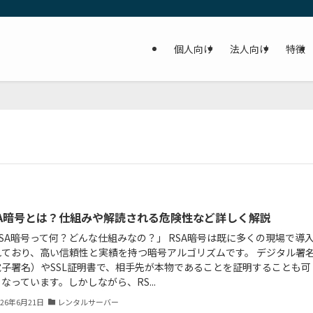
個人向け
法人向け
特徴
SA暗号とは？仕組みや解読される危険性など詳しく解説
RSA暗号って何？どんな仕組みなの？」 RSA暗号は既に多くの現場で導
れており、高い信頼性と実績を持つ暗号アルゴリズムです。 デジタル署
電子署名）やSSL証明書で、相手先が本物であることを証明することも可
なっています。しかしながら、RS...
026年6月21日
レンタルサーバー