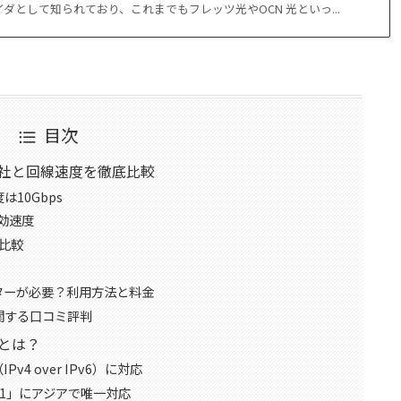
イダとして知られており、これまでもフレッツ光やOCN 光といっ...
目次
他社と回線速度を徹底比較
10Gbps
効速度
比較
ーターが必要？利用方法と料金
関する口コミ評判
由とは？
v4 over IPv6）に対応
r1」にアジアで唯一対応