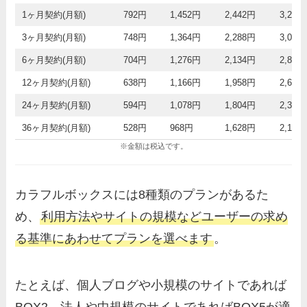
1ヶ月契約(月額)
792円
1,452円
2,442円
3,278
3ヶ月契約(月額)
748円
1,364円
2,288円
3,058
6ヶ月契約(月額)
704円
1,276円
2,134円
2,838
12ヶ月契約(月額)
638円
1,166円
1,958円
2,618
24ヶ月契約(月額)
594円
1,078円
1,804円
2,398
36ヶ月契約(月額)
528円
968円
1,628円
2,178
※金額は税込です。
カラフルボックスには8種類のプランがあるた
め、
利用方法やサイトの規模などユーザーの求め
る基準にあわせてプランを選べます
。
たとえば、個人ブログや小規模のサイトであれば
BOX2、法人や中規模のサイトであればBOX5が適