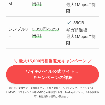
M
円/月
最大1Mbpsに制
限
35GB
シンプル3
3,058円-5,258
ギガ超過後
L
円/月
最大1Mbpsに制
限
＼ 最大15,000円相当還元キャンペーン ／
ワイモバイル公式サイト→
キャンペーンの詳細
他社から乗換でデータ増量オプション加入の場合。ソフトバンク、ワイモバイル、
LINEMO、ソフトバンク回線MVNOから乗換は対象外、PayPayポイントは出金や譲渡不
可。複数契約で適用は1回線まで。