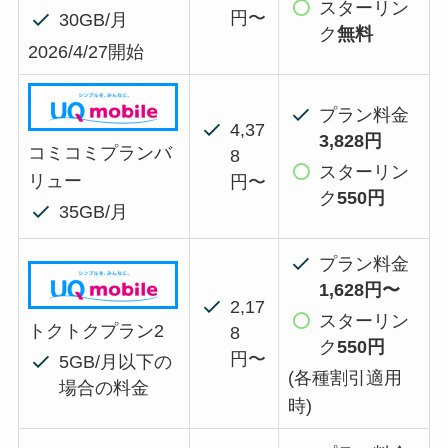
スターリン
円〜
30GB/月
ク
無料
2026/4/27開始
プラン料金
4,37
3,828円
コミコミプランバ
8
スターリン
リュー
円〜
ク
550円
35GB/月
プラン料金
1,628円〜
2,17
スターリン
トクトクプラン2
8
ク
550円
円〜
5GB/月以下の
(各種割引適用
場合の料金
時)