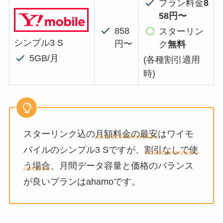
プラン料金
8
58円〜
858
スターリン
シンプル3 S
円〜
ク
無料
5GB/月
(各種割引適用
時)
スターリンク込の
月額料金の最安
はワイモ
バイルのシンプル3 Sですが、
割引なしで使
う場合
、月間データ容量と価格のバランス
が良いプランはahamoです。