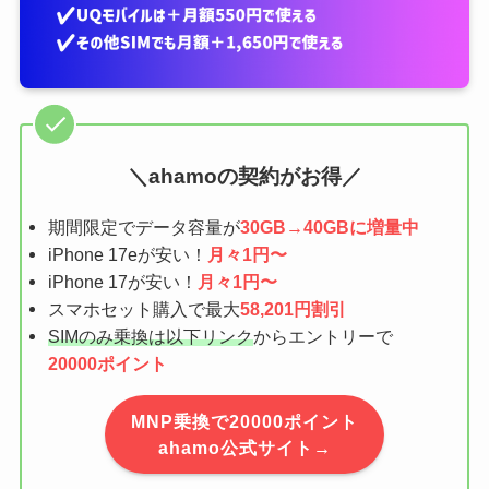
＼ahamoの契約がお得／
期間限定でデータ容量が
30GB→40GBに増量中
iPhone 17eが安い！
月々1円〜
iPhone 17が安い！
月々1円〜
スマホセット購入で最大
58,201円割引
SIMのみ乗換は以下リンク
からエントリーで
20000ポイント
MNP乗換で20000ポイント
ahamo公式サイト→