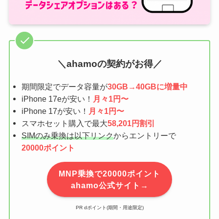
＼ahamoの契約がお得／
期間限定でデータ容量が
30GB→40GBに増量中
iPhone 17eが安い！
月々1円〜
iPhone 17が安い！
月々1円〜
スマホセット購入で最大
58,201円割引
SIMのみ乗換は以下リンク
からエントリーで
20000ポイント
MNP乗換で20000ポイント
ahamo公式サイト→
PR dポイント(期間・用途限定)