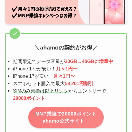
＼ahamoの契約がお得／
期間限定でデータ容量が
30GB→40GBに増量中
iPhone 17eが安い！
月々1円〜
iPhone 17が安い！
月々1円〜
スマホセット購入で最大
58,201円割引
SIMのみ乗換は以下リンク
からエントリーで
20000ポイント
MNP乗換で20000ポイント
ahamo公式サイト→