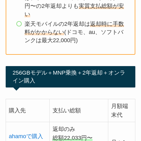
円〜の2年返却よりも
実質支払総額が安
い
楽天モバイルの2年返却は
返却時に手数
料がかからない
(ドコモ、au、ソフトバ
ンクは最大22,000円)
256GBモデル＋MNP乗換＋2年返却＋オンラ
イン購入
月額端
購入先
支払い総額
末代
返却のみ
ahamoで購入
総額22,033円〜