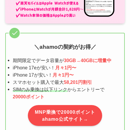
＼ahamoの契約がお得／
期間限定でデータ容量が
30GB→40GBに増量中
iPhone 17eが安い！
月々1円〜
iPhone 17が安い！
月々1円〜
スマホセット購入で最大
58,201円割引
SIMのみ乗換は以下リンク
からエントリーで
20000ポイント
MNP乗換で20000ポイント
ahamo公式サイト→