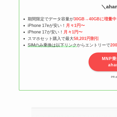
＼ah
期間限定でデータ容量が
30GB→40GBに増量中
iPhone 17eが安い！
月々1円〜
iPhone 17が安い！
月々1円〜
スマホセット購入で最大
58,201円割引
SIMのみ乗換は以下リンク
からエントリーで
20
MNP乗
ah
PR