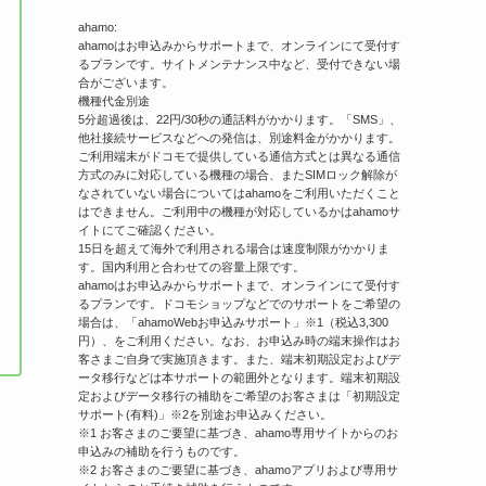
ahamo:
ahamoはお申込みからサポートまで、オンラインにて受付す
るプランです。サイトメンテナンス中など、受付できない場
合がございます。
機種代金別途
5分超過後は、22円/30秒の通話料がかかります。「SMS」、
他社接続サービスなどへの発信は、別途料金がかかります。
ご利用端末がドコモで提供している通信方式とは異なる通信
方式のみに対応している機種の場合、またSIMロック解除が
なされていない場合についてはahamoをご利用いただくこと
はできません。ご利用中の機種が対応しているかはahamoサ
イトにてご確認ください。
15日を超えて海外で利用される場合は速度制限がかかりま
す。国内利用と合わせての容量上限です。
ahamoはお申込みからサポートまで、オンラインにて受付す
るプランです。ドコモショップなどでのサポートをご希望の
場合は、「ahamoWebお申込みサポート」※1（税込3,300
円）、をご利用ください。なお、お申込み時の端末操作はお
客さまご自身で実施頂きます。また、端末初期設定およびデ
ータ移行などは本サポートの範囲外となります。端末初期設
定およびデータ移行の補助をご希望のお客さまは「初期設定
サポート(有料)」※2を別途お申込みください。
※1 お客さまのご要望に基づき、ahamo専用サイトからのお
申込みの補助を行うものです。
※2 お客さまのご要望に基づき、ahamoアプリおよび専用サ