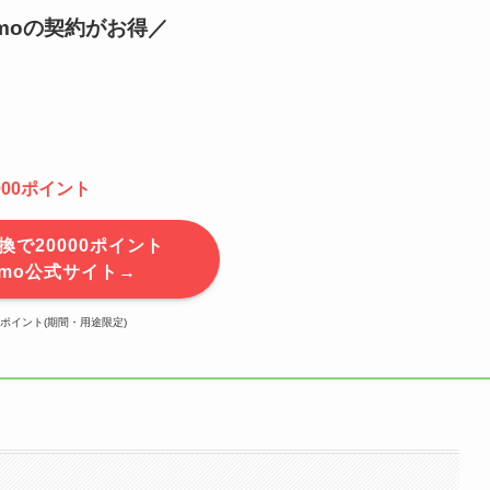
amoの契約がお得／
000ポイント
換で20000ポイント
amo公式サイト→
 dポイント(期間・用途限定)