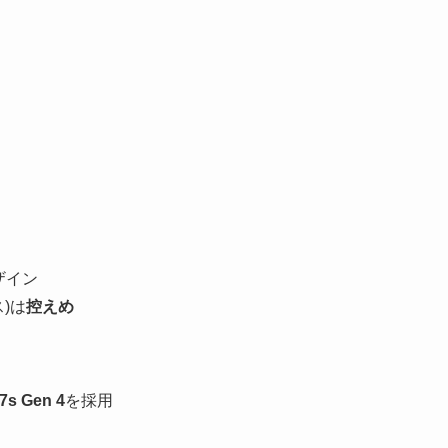
ザイン
)は
控えめ
7s Gen 4
を採用