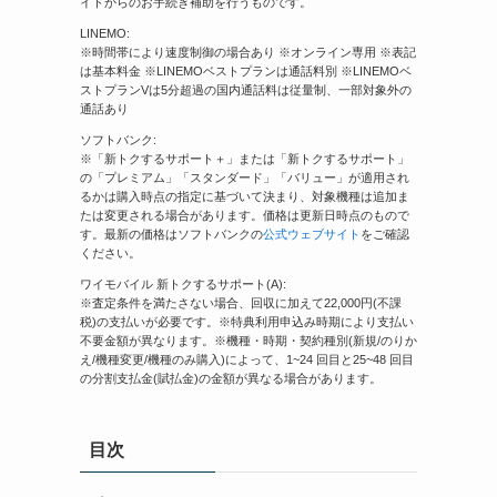
イトからのお手続き補助を行うものです。
LINEMO:
※時間帯により速度制御の場合あり ※オンライン専用 ※表記
は基本料金 ※LINEMOベストプランは通話料別 ※LINEMOベ
ストプランVは5分超過の国内通話料は従量制、一部対象外の
通話あり
ソフトバンク:
※「新トクするサポート＋」または「新トクするサポート」
の「プレミアム」「スタンダード」「バリュー」が適用され
るかは購入時点の指定に基づいて決まり、対象機種は追加ま
たは変更される場合があります。価格は更新日時点のもので
す。最新の価格はソフトバンクの
公式ウェブサイト
をご確認
ください。
ワイモバイル 新トクするサポート(A):
※査定条件を満たさない場合、回収に加えて22,000円(不課
税)の支払いが必要です。※特典利用申込み時期により支払い
不要金額が異なります。※機種・時期・契約種別(新規/のりか
え/機種変更/機種のみ購入)によって、1~24 回目と25~48 回目
の分割支払金(賦払金)の金額が異なる場合があります。
目次