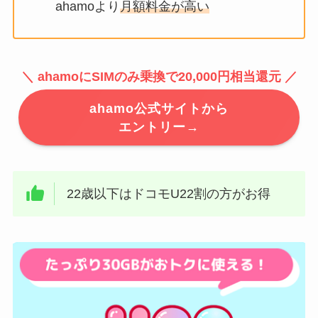
ahamoより
月額料金が高い
＼ ahamoにSIMのみ乗換で20,000円相当還元 ／
ahamo公式サイトから
エントリー→
22歳以下はドコモU22割の方がお得