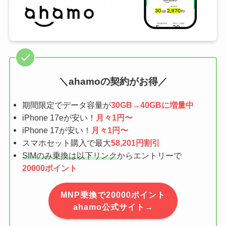
＼ahamoの契約がお得／
期間限定でデータ容量が
30GB→40GBに増量中
iPhone 17eが安い！
月々1円〜
iPhone 17が安い！
月々1円〜
スマホセット購入で最大
58,201円割引
SIMのみ乗換は以下リンク
からエントリーで
20000ポイント
MNP乗換で20000ポイント
ahamo公式サイト→