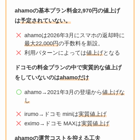
ahamoの基本プラン料金2,970円の値上げ
は
予定されていない。
ahamoは2026年3月にスマホの返却時に
最大22,000円
の手数料を新設。
利用パターンによっては
値上げ
となる
ドコモの料金プランの中で実質的な値上げ
をしていないのは
ahamoだけ
ahamo→2021年3月の登場から
値上げな
し
irumo→ドコモ miniは
実質値上げ
eximo→ドコモ MAXは
実質値上げ
ahamoの運営コストを抑える工夫