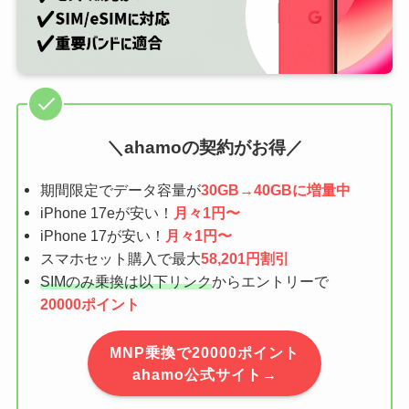
＼ahamoの契約がお得／
期間限定でデータ容量が
30GB→40GBに増量中
iPhone 17eが安い！
月々1円〜
iPhone 17が安い！
月々1円〜
スマホセット購入で最大
58,201円割引
SIMのみ乗換は以下リンク
からエントリーで
20000ポイント
MNP乗換で20000ポイント
ahamo公式サイト→