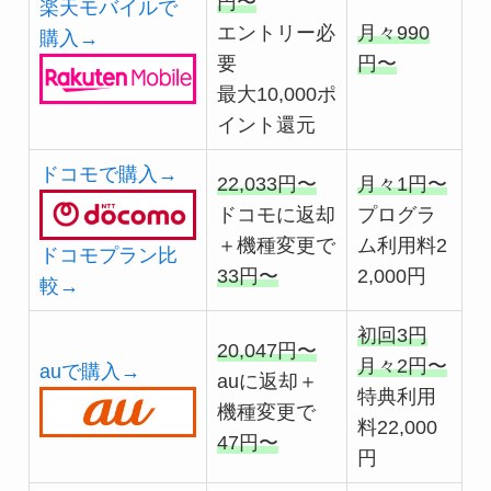
円〜
楽天モバイルで
エントリー必
月々990
購入→
要
円〜
最大10,000ポ
イント還元
ドコモで購入→
22,033円〜
月々1円〜
ドコモに返却
プログラ
＋機種変更で
ム利用料2
ドコモプラン比
33円〜
2,000円
較→
初回3円
20,047円〜
月々2円〜
auで購入→
auに返却＋
特典利用
機種変更で
料22,000
47円〜
円