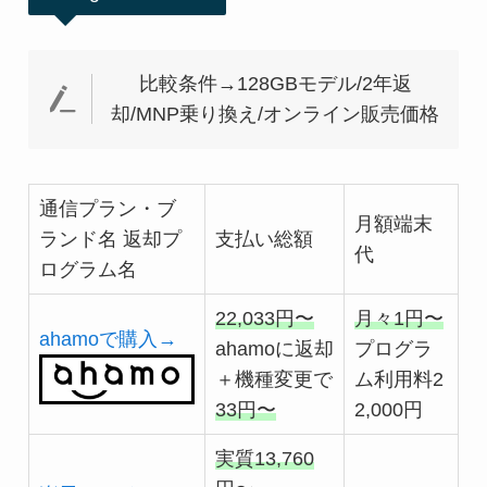
比較条件→128GBモデル/2年返
却/MNP乗り換え/オンライン販売価格
通信プラン・ブ
月額端末
ランド名 返却プ
支払い総額
代
ログラム名
22,033円〜
月々1円〜
ahamoで購入→
ahamoに返却
プログラ
＋機種変更で
ム利用料2
33円〜
2,000円
実質13,760