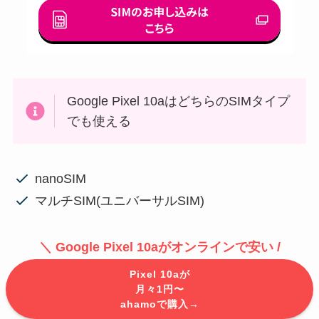
Google Pixel 10aはどちらのSIMタイプ
でも使える
nanoSIM
マルチSIM(ユニバーサルSIM)
＼ Google Pixel 10aがオンラインで安い /
Pixel 10aが
ahamoでPixel 10aが
月々1円〜
月々1円〜→
ahamoで購入→